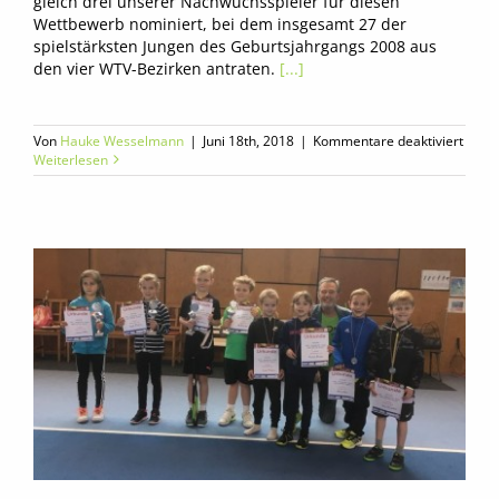
gleich drei unserer Nachwuchsspieler für diesen
Wettbewerb nominiert, bei dem insgesamt 27 der
spielstärksten Jungen des Geburtsjahrgangs 2008 aus
den vier WTV-Bezirken antraten.
[...]
für
Von
Hauke Wesselmann
|
Juni 18th, 2018
|
Kommentare deaktiviert
BVH-
Weiterlesen
Young
mess
sich
mit
den
Beste
des
Verb