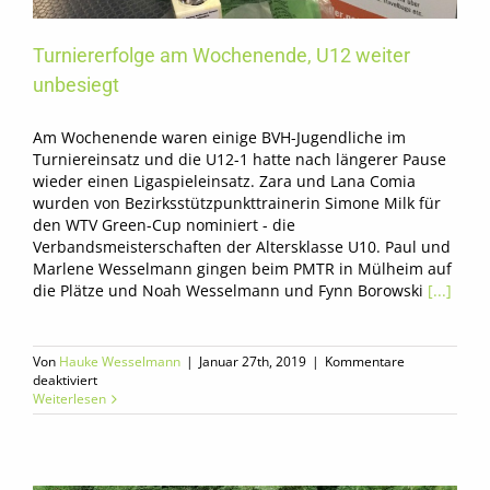
Turniererfolge am Wochenende, U12 weiter
unbesiegt
Am Wochenende waren einige BVH-Jugendliche im
Turniereinsatz und die U12-1 hatte nach längerer Pause
wieder einen Ligaspieleinsatz. Zara und Lana Comia
wurden von Bezirksstützpunkttrainerin Simone Milk für
den WTV Green-Cup nominiert - die
Verbandsmeisterschaften der Altersklasse U10. Paul und
Marlene Wesselmann gingen beim PMTR in Mülheim auf
die Plätze und Noah Wesselmann und Fynn Borowski
[...]
Von
Hauke Wesselmann
|
Januar 27th, 2019
|
Kommentare
für
deaktiviert
Turniererfolge
Weiterlesen
am
Wochenende,
U12
weiter