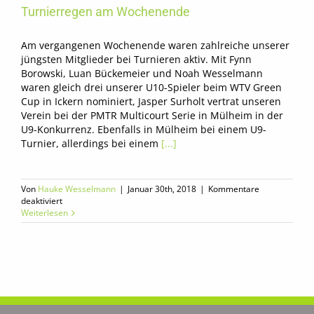
Turnierregen am Wochenende
Am vergangenen Wochenende waren zahlreiche unserer
jüngsten Mitglieder bei Turnieren aktiv. Mit Fynn
Borowski, Luan Bückemeier und Noah Wesselmann
waren gleich drei unserer U10-Spieler beim WTV Green
Cup in Ickern nominiert, Jasper Surholt vertrat unseren
Verein bei der PMTR Multicourt Serie in Mülheim in der
U9-Konkurrenz. Ebenfalls in Mülheim bei einem U9-
Turnier, allerdings bei einem
[...]
Von
Hauke Wesselmann
|
Januar 30th, 2018
|
Kommentare
für
deaktiviert
Turnierregen
Weiterlesen
am
Wochenende