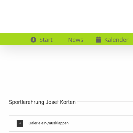
Zum
Inhalt
springen
Start
News
Kalender
Sportlerehrung Josef Korten
Galerie ein-/ausklappen