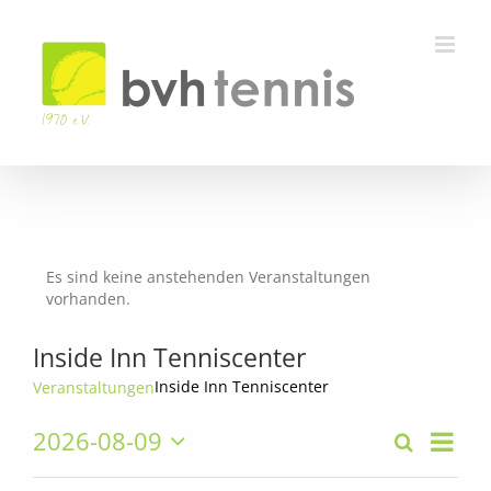
Zum
Inhalt
springen
Es sind keine anstehenden Veranstaltungen
Hinweis
vorhanden.
Inside Inn Tenniscenter
Inside Inn Tenniscenter
Veranstaltungen
2026-08-09
Verans
Suche
Tag
Veranstalt
Ansich
Datum
Suche
Navig