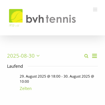
Zum
Inhalt
springen
2025-08-30
Verans
Suche
Tag
Veranstalt
Ansich
Datum
Suche
wählen.
Laufend
Navig
und
29. August 2025 @ 18:00
-
30. August 2025 @
Ansichten,
10:00
Navigation
Zelten