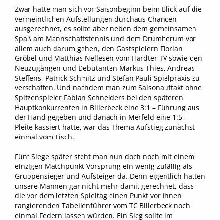
Zwar hatte man sich vor Saisonbeginn beim Blick auf die
vermeintlichen Aufstellungen durchaus Chancen
ausgerechnet, es sollte aber neben dem gemeinsamen
Spaß am Mannschaftstennis und dem Drumherum vor
allem auch darum gehen, den Gastspielern Florian
Gröbel und Matthias Nellesen vom Hardter TV sowie den
Neuzugängen und Debütanten Markus Thies, Andreas
Steffens, Patrick Schmitz und Stefan Pauli Spielpraxis zu
verschaffen. Und nachdem man zum Saisonauftakt ohne
Spitzenspieler Fabian Schneiders bei den späteren
Hauptkonkurrenten in Billerbeck eine 3:1 – Führung aus
der Hand gegeben und danach in Merfeld eine 1:5 –
Pleite kassiert hatte, war das Thema Aufstieg zunächst
einmal vom Tisch.
Fünf Siege später steht man nun doch noch mit einem
einzigen Matchpunkt Vorsprung ein wenig zufällig als
Gruppensieger und Aufsteiger da. Denn eigentlich hatten
unsere Mannen gar nicht mehr damit gerechnet, dass
die vor dem letzten Spieltag einen Punkt vor ihnen
rangierenden Tabellenführer vom TC Billerbeck noch
einmal Federn lassen würden. Ein Sieg sollte im