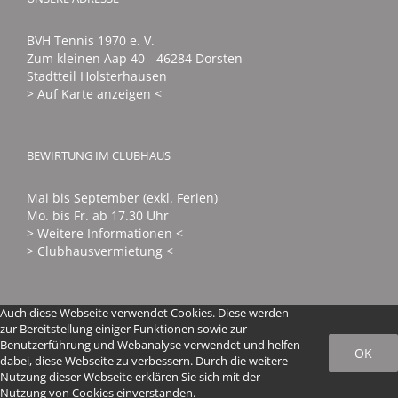
BVH Tennis 1970 e. V.
Zum kleinen Aap 40 - 46284 Dorsten
Stadtteil Holsterhausen
> Auf Karte anzeigen <
BEWIRTUNG IM CLUBHAUS
Mai bis September (exkl. Ferien)
Mo. bis Fr. ab 17.30 Uhr
> Weitere Informationen <
> Clubhausvermietung <
Auch diese Webseite verwendet Cookies. Diese werden
zur Bereitstellung einiger Funktionen sowie zur
Benutzerführung und Webanalyse verwendet und helfen
OK
dabei, diese Webseite zu verbessern. Durch die weitere
© 2016 - 2024 BVH Tennis 1970 e. V. | All Rights Reserved |
Nutzung dieser Webseite erklären Sie sich mit der
Impressum
|
Datenschutz
|
Login
Nutzung von Cookies einverstanden.