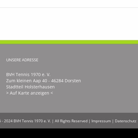
r
folgreiche
gendturniere
um
rienabschluss
UNSERE ADRESSE
BVH Tennis 1970 e. V.
Zum kleinen Aap 40 - 46284 Dorsten
Stadtteil Holsterhausen
> Auf Karte anzeigen <
 - 2024 BVH Tennis 1970 e. V. | All Rights Reserved |
Impressum
|
Datenschutz