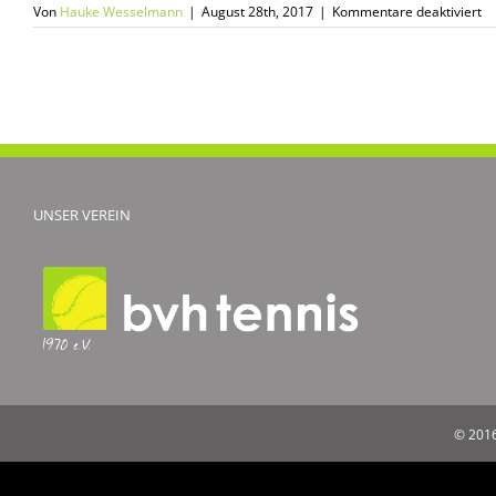
fü
Von
Hauke Wesselmann
|
August 28th, 2017
|
Kommentare deaktiviert
Er
Ju
z
Fe
UNSER VEREIN
© 2016