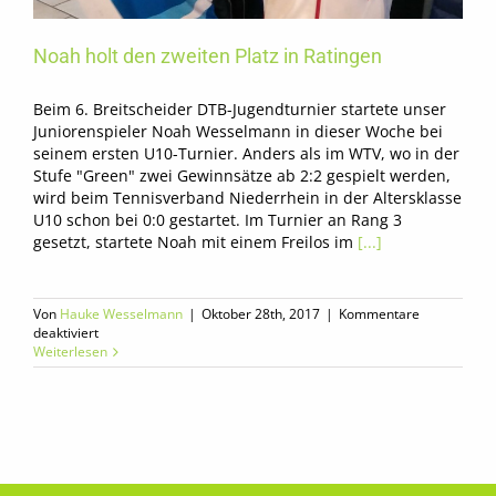
Noah holt den zweiten Platz in Ratingen
Beim 6. Breitscheider DTB-Jugendturnier startete unser
Juniorenspieler Noah Wesselmann in dieser Woche bei
seinem ersten U10-Turnier. Anders als im WTV, wo in der
Stufe "Green" zwei Gewinnsätze ab 2:2 gespielt werden,
wird beim Tennisverband Niederrhein in der Altersklasse
U10 schon bei 0:0 gestartet. Im Turnier an Rang 3
gesetzt, startete Noah mit einem Freilos im
[...]
Von
Hauke Wesselmann
|
Oktober 28th, 2017
|
Kommentare
für
deaktiviert
Noah
Weiterlesen
holt
den
zweiten
Platz
in
Ratingen