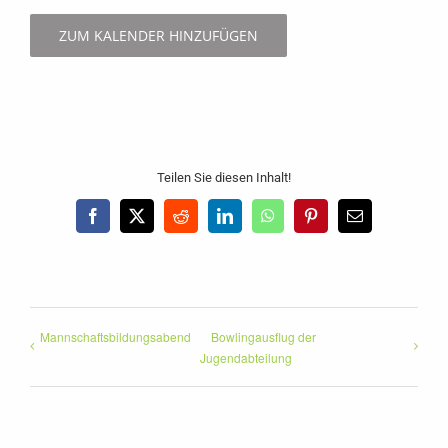
ZUM KALENDER HINZUFÜGEN
Teilen Sie diesen Inhalt!
Facebook
X
Reddit
LinkedIn
WhatsApp
Pinterest
E-
Mail
Mannschaftsbildungsabend
Bowlingausflug der
Jugendabteilung