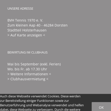
UNSERE ADRESSE
BVH Tennis 1970 e. V.
Zum kleinen Aap 40 - 46284 Dorsten
Stadtteil Holsterhausen
> Auf Karte anzeigen <
BEWIRTUNG IM CLUBHAUS
Mai bis September (exkl. Ferien)
Mo. bis Fr. ab 17.30 Uhr
> Weitere Informationen <
> Clubhausvermietung <
Auch diese Webseite verwendet Cookies. Diese werden
zur Bereitstellung einiger Funktionen sowie zur
Benutzerführung und Webanalyse verwendet und helfen
OK
dabei, diese Webseite zu verbessern. Durch die weitere
© 2016 - 2024 BVH Tennis 1970 e. V. | All Rights Reserved |