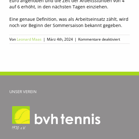
Euro angehoben und die Zeit der Arbeitsstunden von 4
auf 6 erhöht, in den nächsten Tagen einziehen.
Eine genaue Definition, was als Arbeitseinsatz zählt, wird
noch vor Beginn der Sommersaison bekannt gegeben.
für
Von
Leonard Maas
|
März 4th, 2024
|
Kommentare deaktiviert
Pflichtarbe
werden
vorab
eingezoge
UNSER VEREIN