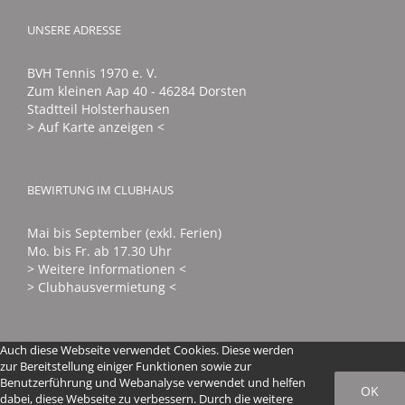
UNSERE ADRESSE
BVH Tennis 1970 e. V.
Zum kleinen Aap 40 - 46284 Dorsten
Stadtteil Holsterhausen
> Auf Karte anzeigen <
BEWIRTUNG IM CLUBHAUS
Mai bis September (exkl. Ferien)
Mo. bis Fr. ab 17.30 Uhr
> Weitere Informationen <
> Clubhausvermietung <
Auch diese Webseite verwendet Cookies. Diese werden
zur Bereitstellung einiger Funktionen sowie zur
Benutzerführung und Webanalyse verwendet und helfen
OK
dabei, diese Webseite zu verbessern. Durch die weitere
© 2016 - 2024 BVH Tennis 1970 e. V. | All Rights Reserved |