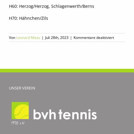
H60: Herzog/Herzog, Schlagenwerth/Berns
H70: Hähnchen/Zils
für
Von
Leonard Maas
|
Juli 28th, 2023
|
Kommentare deaktiviert
Doppelopen
Start
rückt
immer
näher
UNSER VEREIN