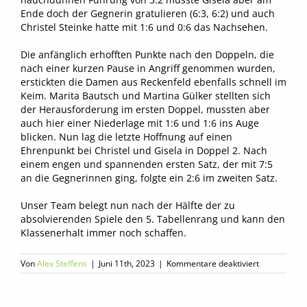
Ende doch der Gegnerin gratulieren (6:3, 6:2) und auch
Christel Steinke hatte mit 1:6 und 0:6 das Nachsehen.
Die anfänglich erhofften Punkte nach den Doppeln, die
nach einer kurzen Pause in Angriff genommen wurden,
erstickten die Damen aus Reckenfeld ebenfalls schnell im
Keim. Marita Bautsch und Martina Gülker stellten sich
der Herausforderung im ersten Doppel, mussten aber
auch hier einer Niederlage mit 1:6 und 1:6 ins Auge
blicken. Nun lag die letzte Hoffnung auf einen
Ehrenpunkt bei Christel und Gisela in Doppel 2. Nach
einem engen und spannenden ersten Satz, der mit 7:5
an die Gegnerinnen ging, folgte ein 2:6 im zweiten Satz.
Unser Team belegt nun nach der Hälfte der zu
absolvierenden Spiele den 5. Tabellenrang und kann den
Klassenerhalt immer noch schaffen.
für
Von
Alex Steffens
|
Juni 11th, 2023
|
Kommentare deaktiviert
Damen
50
2