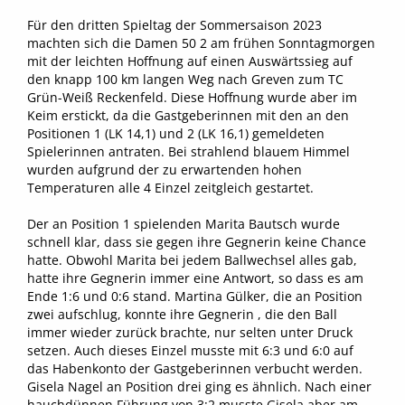
Für den dritten Spieltag der Sommersaison 2023
machten sich die Damen 50 2 am frühen Sonntagmorgen
mit der leichten Hoffnung auf einen Auswärtssieg auf
den knapp 100 km langen Weg nach Greven zum TC
Grün-Weiß Reckenfeld. Diese Hoffnung wurde aber im
Keim erstickt, da die Gastgeberinnen mit den an den
Positionen 1 (LK 14,1) und 2 (LK 16,1) gemeldeten
Spielerinnen antraten. Bei strahlend blauem Himmel
wurden aufgrund der zu erwartenden hohen
Temperaturen alle 4 Einzel zeitgleich gestartet.
Der an Position 1 spielenden Marita Bautsch wurde
schnell klar, dass sie gegen ihre Gegnerin keine Chance
hatte. Obwohl Marita bei jedem Ballwechsel alles gab,
hatte ihre Gegnerin immer eine Antwort, so dass es am
Ende 1:6 und 0:6 stand. Martina Gülker, die an Position
zwei aufschlug, konnte ihre Gegnerin , die den Ball
immer wieder zurück brachte, nur selten unter Druck
setzen. Auch dieses Einzel musste mit 6:3 und 6:0 auf
das Habenkonto der Gastgeberinnen verbucht werden.
Gisela Nagel an Position drei ging es ähnlich. Nach einer
hauchdünnen Führung von 3:2 musste Gisela aber am