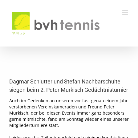
Zum
Inhalt
springen
Zeige
grösseres
Dagmar Schlutter und Stefan Nachbarschulte
Bild
siegen beim 2. Peter Murkisch Gedächtnisturnier
Auch im Gedenken an unseren vor fast genau einem Jahr
verstorbenen Vereinskameraden und Freund Peter
Murkisch, der bei diesen Events immer ganz besonders
gerne mitmischte, fand am Sonntag wieder eines unserer
Mitgliederturniere statt.
Leider war das Teilnehmerfeld nach einigen kurzfristigen