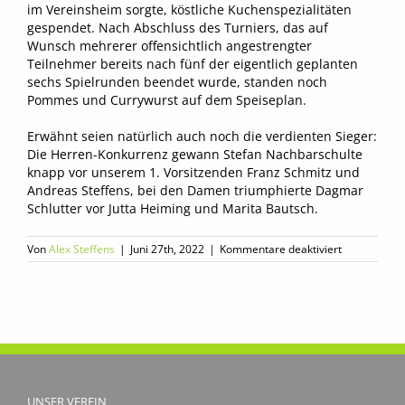
im Vereinsheim sorgte, köstliche Kuchenspezialitäten
gespendet. Nach Abschluss des Turniers, das auf
Wunsch mehrerer offensichtlich angestrengter
Teilnehmer bereits nach fünf der eigentlich geplanten
sechs Spielrunden beendet wurde, standen noch
Pommes und Currywurst auf dem Speiseplan.
Erwähnt seien natürlich auch noch die verdienten Sieger:
Die Herren-Konkurrenz gewann Stefan Nachbarschulte
knapp vor unserem 1. Vorsitzenden Franz Schmitz und
Andreas Steffens, bei den Damen triumphierte Dagmar
Schlutter vor Jutta Heiming und Marita Bautsch.
für
Von
Alex Steffens
|
Juni 27th, 2022
|
Kommentare deaktiviert
Dagmar
Schlutter
und
Stefan
Nachbarschu
siegen
beim
2.
Peter
UNSER VEREIN
Murkisch