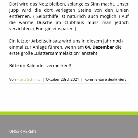
Dort wird das Netz bleiben, solange es Sinn macht. Unser
Jupp wird die dort verlegten Steine von den Linien
entfernen. ( Selbsthilfe ist natürlich auch möglich ) Auf
die warme Dusche im Clubhaus muss man jedoch
verzichten. ( Energie einsparen )
Ein letzter Arbeitseinsatz wird uns in diesem Jahr noch
einmal zur Anlage führen, wenn am
04. Dezember
die
erste große „Blättersammelaktion“ ansteht.
Bitte im Kalender vermerken!!
für
Von
Franz Schmitz
|
Oktober 23rd, 2021
|
Kommentare deaktiviert
Winter
bei
beste
Wetter
UNSER VEREIN