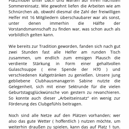
Platzmöbel unter Dach und warten auf ihren nächsten
Sommereinsatz. Wie gewohnt liefen die Arbeiten wie am
Schnürchen ab, obwohl diesmal die Zahl der freiwilligen
Helfer mit 16 Mitgliedern überschaubarer war als sonst,
unter denen immerhin die Hälfte der
Vorstandsmannschaft zu finden war, was schon auch als
vorbildlich gelten kann.
Wie bereits zur Tradition geworden, fanden sich nach gut
zwei Stunden fast alle Helfer am runden Tisch
zusammen, um endlich zum emsigen Plausch die
verdiente Stärkung in Form einer gehaltvollen
Gulaschsuppe ( eine Spende der H70 ) und
verschiedenen Kaltgetränken zu genießen. Unsere jung
gebliebene Clubhausmanagerin Sabine nutzte die
Gelegenheit, sich mit einer Sektrunde für die vielen
Geburtstagsglückwünsche von gestern zu revanchieren.
So konnte auch dieser „Arbeitseinsatz“ ein wenig zur
Förderung des Clubgefühls beitragen.
Noch sind alle Netze auf den Plätzen vorhanden; wer
also das gute Wetter ( hoffentlich ) nutzen möchte, um
weiterhin draußen zu spielen, kann das auf Platz 1 tun.