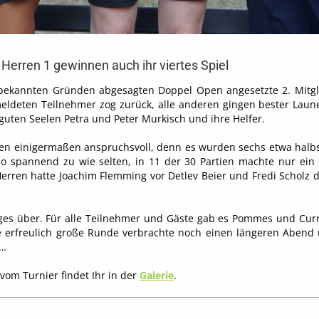
Herren 1 gewinnen auch ihr viertes Spiel
aus bekannten Gründen abgesagten Doppel Open angesetzte 2. Mit
eldeten Teilnehmer zog zurück, alle anderen gingen bester Laun
uten Seelen Petra und Peter Murkisch und ihre Helfer.
n einigermaßen anspruchsvoll, denn es wurden sechs etwa halbs
 so spannend zu wie selten, in 11 der 30 Partien machte nur ei
erren hatte Joachim Flemming vor Detlev Beier und Fredi Scholz
ges über. Für alle Teilnehmer und Gäste gab es Pommes und Curry
ne erfreulich große Runde verbrachte noch einen längeren Abend
n…
vom Turnier findet Ihr in der
Galerie
.