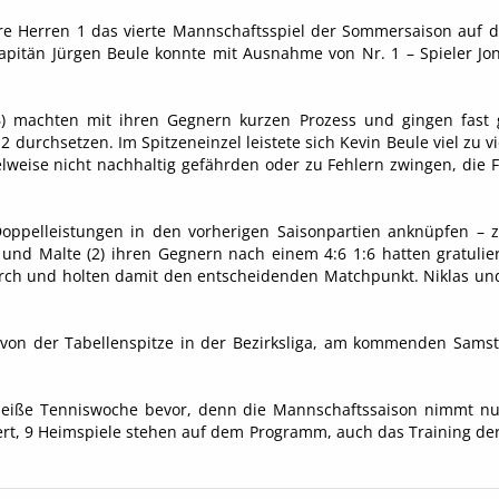
re Herren 1 das vierte Mannschaftsspiel der Sommersaison auf 
Kapitän Jürgen Beule konnte mit Ausnahme von Nr. 1 – Spieler Jon
) machten mit ihren Gegnern kurzen Prozess und gingen fast gl
durchsetzen. Im Spitzeneinzel leistete sich Kevin Beule viel zu vie
elweise nicht nachhaltig gefährden oder zu Fehlern zwingen, die F
oppelleistungen in den vorherigen Saisonpartien anknüpfen – z
nd Malte (2) ihren Gegnern nach einem 4:6 1:6 hatten gratulier
durch und holten damit den entscheidenden Matchpunkt. Niklas und
r von der Tabellenspitze in der Bezirksliga, am kommenden Sams
heiße Tenniswoche bevor, denn die Mannschaftssaison nimmt nun 
, 9 Heimspiele stehen auf dem Programm, auch das Training der 