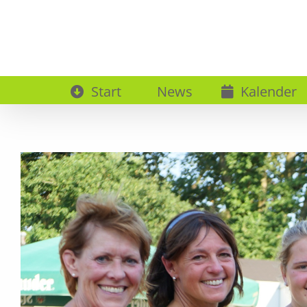
Zum
Inhalt
springen
Start
News
Kalender
Zeige
grösseres
Bild