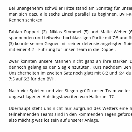
Bei unangenehm schwüler Hitze stand am Sonntag für unse
man sich dazu alle sechs Einzel parallel zu beginnen. BVH-
Rennen schicken.
Fabian Pappert (2), Niklas Stommel (5) und Malte Weber (6
spannenden und teilweise hochklassigen Partie mit 7:5 und 6:2 
(3) konnte seinen Gegner mit seiner defensiv angelegten Spi
mit einer 4:2 – Führung für unser Team in die Doppel.
Zwar konnten unsere Mannen nicht ganz an ihre starken D
dennoch gelang es den Sieg einzutüten. Kurz nachdem Ben u
Unsicherheiten im zweiten Satz noch glatt mit 6:2 und 6:4 
7:5 auf 6:3 für den BVH.
Nach vier Spielen und vier Siegen grüßt unser Team weite
ungeschlagenen Aufstiegsfavoriten vom Halterner TC.
Überhaupt steht uns nicht nur aufgrund des Wetters eine 
teilnehmenden Teams sind in den kommenden Tagen gefordert
also mächtig was los sein auf unserer Anlage.