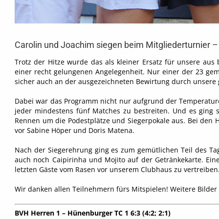
Carolin und Joachim siegen beim Mitgliederturnier – 
Trotz der Hitze wurde das als kleiner Ersatz für unsere 
einer recht gelungenen Angelegenheit. Nur einer der 23 gem
sicher auch an der ausgezeichneten Bewirtung durch unsere g
Dabei war das Programm nicht nur aufgrund der Temperature
jeder mindestens fünf Matches zu bestreiten. Und es ging
Rennen um die Podestplätze und Siegerpokale aus. Bei den H
vor Sabine Höper und Doris Matena.
Nach der Siegerehrung ging es zum gemütlichen Teil des Ta
auch noch Caipirinha und Mojito auf der Getränkekarte. Ei
letzten Gäste vom Rasen vor unserem Clubhaus zu vertreibe
Wir danken allen Teilnehmern fürs Mitspielen! Weitere Bilder 
BVH Herren 1 – Hünenburger TC 1 6:3 (4:2; 2:1)