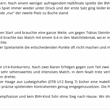
hern. Nach einem weniger aufregendem Halbfinale spielte der BVH
 Spiel immer wieder unter Druck und der erste Satz ging leider k
nde „nur“ der zweite Platz zu Buche stand.
 Start und brauchte eine ganze Weile, um gegen Tobias Steinbrick 
 brachte das Match mit einem 6:4 in den Matchtiebreak, wo er e
chte.
er Spielanteile die entscheidenden Punkte oft nicht machen und m
 U14-Konkurrenz. Nach zwei klaren Erfolgen gegen zum Teil zwei J
in sehr sehenswertes und intensives Match, in dem Noah trotz ver
en drehte.
er Haage aus Ludwigshafen (DTB U12 Rang 7) bisher eine makello
 präzise spielenden Kontrahenten genug entgegenzusetzen. Die Pa
ettkampfsaison und kein BVH-Kind fuhr ohne Sieg nach Hause. Wir 