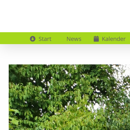
Zum
Inhalt
springen
Start
News
Kalender
Zeige
grösseres
Bild