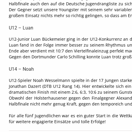
Halbfinale auch den auf die Deutsche Jugendrangliste zu sic
Der Gegner setzt unsere Youngster mit seinem sehr variablen
großem Einsatz nichts mehr so richtig gelingen, so dass am E
U12 – Luan
U12-Junior Luan Bückemeier ging in der U12-Konkurrenz an den
Luan fand in der Folge immer besser zu seinem Rhythmus und
Ende aber verdient mit 10:7 den Viertelfinaleinzug perfekt ma
Gegen den Dortmunder Carlo Schilling konnte Luan trotz groß
U14 – Noah
U12-Spieler Noah Wesselmann spielte in der 17 Jungen starken
Jonathan Dazert (DTB U12 Rang 14). Hier entwickelte sich e
dramatischen Finish mit einem 2:6, 6:3, 10:6 zu seinem Gunst
Obwohl der Holsterhausener gegen den Finalgegner Alexand
Halbfinale nicht mehr genug Kraft, gegen den temporeich und
Für alle fünf Jugendlichen war es ein guter Start in die W
für weitere engagierte Einsätze und tolle Erfolge!