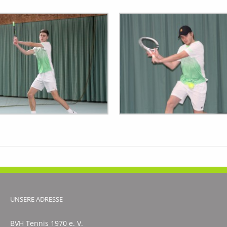
zgeschwächte
en
gen
ktniederlage
ar
UNSERE ADRESSE
BVH Tennis 1970 e. V.