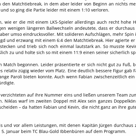
ch den Matchtiebreak, in dem aber leider von Beginn an nichts 
nd so ging die Partie leider mit einem 1:10 verloren.
, wie er die mit einem LK5-Spieler allerdings auch recht hohe H
gen wenigen längeren Ballwechseln andeutete, dass er durchaus m
aber umso eindrucksvoller. Mit solideren Aufschlägen, mehr Spin 
agd und erzwang mit einem 6:4 den Matchtiebreak. Hier agierte er 
fstecken und trieb sich noch einmal lautstark an. So musste Ke
ßlich zu und holte sich so mit einem 11:9 einen seiner sicherlich sp
m Match begonnen. Leider präsentierte er sich nicht gut zu Fuß,
 relativ zügig wieder vom Platz. Eine deutlich bessere Figur gab F
nge Paroli bieten konnte. Auch wenn Fabian zwischenzeitlich ein w
ürdigte.
e verzichteten auf ihre Nummer eins und ließen unserem Team zumi
. Niklas warf im zweiten Doppel mit Alex sein ganzes Doppelkö
tscheiden – da hatten Fabian und Kevin, die nicht ganz an ihre gu
is und vor allem Leistungen, mit denen Kapitän Jürgen durchaus 
m 5. Januar beim TC Blau-Gold Ibbenbüren auf dem Programm.