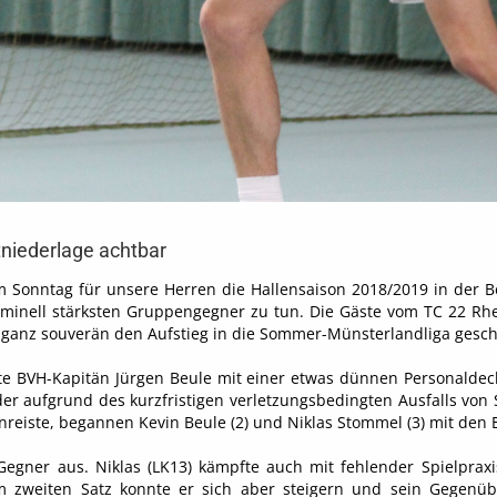
niederlage achtbar
Sonntag für unsere Herren die Hallensaison 2018/2019 in der B
nominell stärksten Gruppengegner zu tun. Die Gäste vom TC 22 Rhe
n ganz souverän den Aufstieg in die Sommer-Münsterlandliga gescha
sste BVH-Kapitän Jürgen Beule mit einer etwas dünnen Personalde
 der aufgrund des kurzfristigen verletzungsbedingten Ausfalls von 
anreiste, begannen Kevin Beule (2) und Niklas Stommel (3) mit den 
egner aus. Niklas (LK13) kämpfte auch mit fehlender Spielpraxi
 Im zweiten Satz konnte er sich aber steigern und sein Gegen