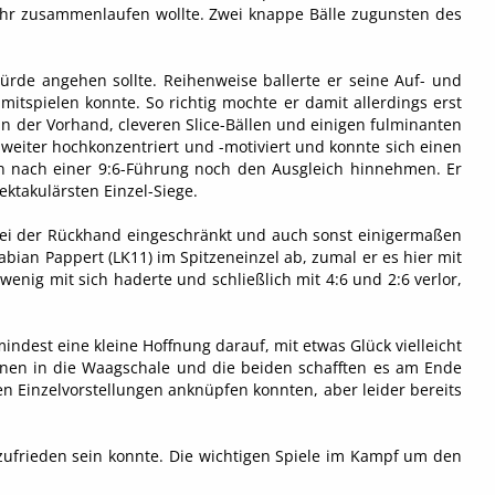
mehr zusammenlaufen wollte. Zwei knappe Bälle zugunsten des
ürde angehen sollte. Reihenweise ballerte er seine Auf- und
itspielen konnte. So richtig mochte er damit allerdings erst
in der Vorhand, cleveren Slice-Bällen und einigen fulminanten
weiter hochkonzentriert und -motiviert und konnte sich einen
vin nach einer 9:6-Führung noch den Ausgleich hinnehmen. Er
ektakulärsten Einzel-Siege.
 bei der Rückhand eingeschränkt und auch sonst einigermaßen
abian Pappert (LK11) im Spitzeneinzel ab, zumal er es hier mit
enig mit sich haderte und schließlich mit 4:6 und 2:6 verlor,
ndest eine kleine Hoffnung darauf, mit etwas Glück vielleicht
nnen in die Waagschale und die beiden schafften es am Ende
ten Einzelvorstellungen anknüpfen konnten, aber leider bereits
zufrieden sein konnte. Die wichtigen Spiele im Kampf um den