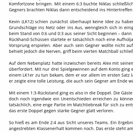
Komfortzone bringen. Mit einem 6:3 buchte Niklas schließli
Gegners brachten Niklas dann entscheidend ins Hintertreffen u
Kevin (LK12) schien zunächst überhaupt keine Idee zu haben
Grundschläge ins Netz oder ins Aus, wenngleich sich in eini
beim Stand von 0:6 und 0:3 aus seiner Sicht beginnen – dann 
Rückhand-Schüssen startete er tatsächlich noch eine Aufholj
Vorsprung erspielen. Aber auch sein Gegner wollte nicht au
behielt jedoch die Nerven, griff beim vierten Matchball schlie
Auf dem Nebenplatz hatte inzwischen bereits Alex mit seine
überfordert. Mit nur drei Spielgewinnen auf dem Konto ging es
einem LK1er zu tun bekam, dem er vor allem im ersten Satz la
er zeigte eine tolle Leistung, die auch sein Gegner am Ende w
Mit einem 1:3-Rückstand ging es also in die Doppel. Die Gäst
doch noch irgendwie ein Unentschieden erreichen zu können
tatsächlich, eine enge Partie im Matchtiebreak für sich zu en
das erste Doppel gegen starke Gegner glatt verloren.
So hieß es am Ende 2:4 aus Sicht unseres Teams. Ein Ergebn
angestrebten Klassenerhalt kommen noch. Das erste steht a