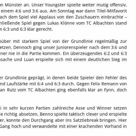
n Münster an. Unser Youngster spielte weiter mutig offensiv,
 einem 4:6 und 3:6 aus. Am Sonntag war dann Titel-Mitfavorit
nach dem Spiel viel Applaus von den Zuschauern einbrachte –
chließende Spiel gegen Lukas Klönne vom TC Albachten stand
 6:3 und 6:3 klar gerecht.
nüber mit starkem Spiel von der Grundlinie regelmäßig zur
setzen. Dennoch ging unser Juniorenspieler nach dem 3:6 und
ner nie in die Partie kommen. Ein überzeugendes 6:2 und 6:3
sache und Luan erspielte sich mit einem deutlichen Sieg im
r Grundlinie geprägt, in denen beide Spieler den Fehler des
 und Laufstärke mit 6:4 und 6:3 durch. Gegen Felix Remann von
ian Rutz vom TC Albachten ging ebenfalls klar an Fynn, doch
 in sehr kurzen Partien zahlreiche Asse und Winner setzen
 richtig absetzen, Benno spielte taktisch clever und erspielte
her, konnte den Durchgang aber ins Satztiebreak bringen. Hier
n Gang hoch und verwandelte mit einer krachenden Vorhand in