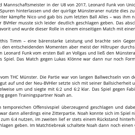
nd Mannschaftsmeister in der U8 von 2017, Leonard Funk von Unio
Spuren hinterlassen und der quirlige Münsteraner nutzte dies zu
eiter kämpfte Nico und gab bis zum letzten Ball Alles – was ihm 
 BVHler musste sich leider deutlich geschlagen geben. Das abs
orit und wurde dieser Rolle in einem einseitigen Match mit einem
tthis Timm – eine bärenstarke Leistung und brachte sein Gege
h in den entscheidenden Momenten aber meist der Hiltruper durch
en Leonard Funk vom ersten Ball an Vollgas und ließ den Münstera
utes Spiel. Das Match gegen Lukas Klönne war dann nur noch Form
vom THC Münster. Die Partie war von langen Ballwechseln von de
gut auf und der Neu-BVHler setzte sich mit seiner Ballsicherheit
elweise um und siegte mit 6:2 und 6:2 klar. Das Spiel gegen Fab
eg gegen Trainingspartner Noah an.
 temporeichen Offensivspiel überzeugend geschlagen und dabei
 dann allerdings eine Zitterpartie. Noah konnte sich im Spiel nie
 zum 6:4 nutzen, im zweiten lief er stets einem Rückstand hinter
eschlagen geben. Im Matchtiebreak schaltete Noah dann noch eine