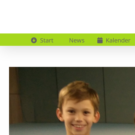
Zum
Inhalt
springen
Start
News
Kalender
Zeige
grösseres
Bild