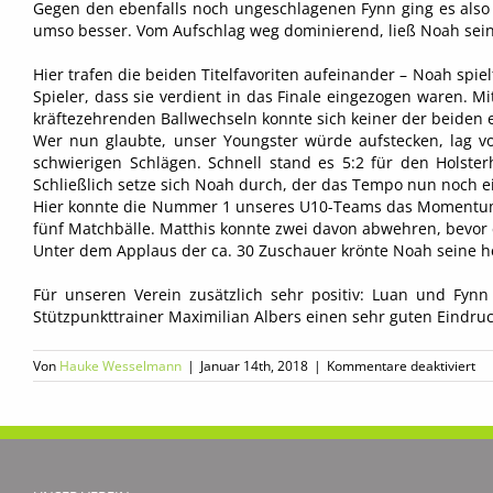
Gegen den ebenfalls noch ungeschlagenen Fynn ging es also u
umso besser. Vom Aufschlag weg dominierend, ließ Noah seinen
Hier trafen die beiden Titelfavoriten aufeinander – Noah spi
Spieler, dass sie verdient in das Finale eingezogen waren. 
kräftezehrenden Ballwechseln konnte sich keiner der beiden 
Wer nun glaubte, unser Youngster würde aufstecken, lag 
schwierigen Schlägen. Schnell stand es 5:2 für den Holst
Schließlich setze sich Noah durch, der das Tempo nun noch e
Hier konnte die Nummer 1 unseres U10-Teams das Momentum 
fünf Matchbälle. Matthis konnte zwei davon abwehren, bevor 
Unter dem Applaus der ca. 30 Zuschauer krönte Noah seine he
Für unseren Verein zusätzlich sehr positiv: Luan und Fyn
Stützpunkttrainer Maximilian Albers einen sehr guten Eindruc
für
Von
Hauke Wesselmann
|
Januar 14th, 2018
|
Kommentare deaktiviert
BV
erf
be
Bez
Gr