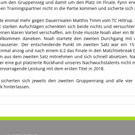
m den Gruppensieg und damit um den Platz im Finale. Fynn erwisc
 Trainingspartner nicht in die Partie kommen und sicherte sich mi
elte einmal mehr gegen Dauerrivalen Matthis Timm vom TC Hiltrup.
Mit starken Aufschlägen schenkten sich beide nichts und versuch
einen klaren Vorteil verschaffen, am Ende musste Noah aber ein 
vollkommen daneben. Noah startete den zweiten Durchgang mit 
erhausener. Der entscheidende Punkt im zweiten Satz war ein 15
inmal anzog und nach einem 6:2 das Finale in den Matchtiebreak 
aus dem zweiten Satz mitnehmen und sich schnell absetzen. Nach
er eine gut platzierte Rückhand unseres Nachwuchstalents nicht m
rvorragende Leistung mit dem ersten Titel in 2018.
n sicherten sich jeweils den zweiten Gruppenrang und alle vie
k hinterlassen.
Hler
olgreich
im
irks-
eencup