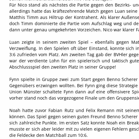
Für Nico stand als nächstes die Partie gegen den Bezirks- u
allerdings hatte das kräftezehrende Match gegen Luan seine 
Matthis Timm aus Hiltrup der Kontrahent. Als klarer Außens
doch Timm dominierte die Partie vom Aufschlag weg und der
dann unter genau umgekehrten Vorzeichen. Nico war klarer Fav
Luan zeigte in seinem zweiten Spiel – ebenfalls gegen Ma
Verzweiflung. In den Spielen oft über Einstand, konnte sic
3:6 zufrieden vom Platz. Am zweiten Tag gab der BVHler geg
war der verdiente Lohn für ein spielerisch und taktisch g
Abschlussspiel den zweiten Platz in seiner Gruppe!
Fynn spielte in Gruppe zwei zum Start gegen Benno Scherer 
Gegenübers erzwingen wollten. Bei Fynn ging diese Strategie 
Union Münster schaltete Fynn dann auf eine offensivere Spi
vorher stand noch das vorgezogene Finale um den Gruppensi
Noah hatte zuvor Fabian Rutz und Felix Remann mit seinem
können. Das Spiel gegen seinen guten Freund Benno Scherer war
sich zahlreiche Punkte. Im ersten Satz konnte Noah ein Break
musste er sich aber leider mit zu vielen eigenen Fehlern g
die Feldecke den Matchball zum 10:6.